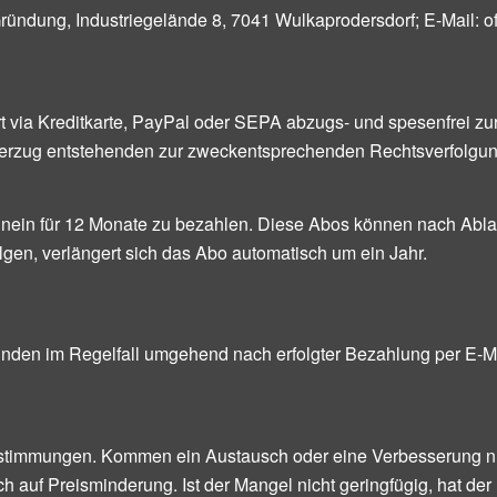
ndung, Industriegelände 8, 7041 Wulkaprodersdorf; E-Mail: of
t via Kreditkarte, PayPal oder SEPA abzugs- und spesenfrei zur
gsverzug entstehenden zur zweckentsprechenden Rechtsverfol
inein für 12 Monate zu bezahlen. Diese Abos können nach Ablau
gen, verlängert sich das Abo automatisch um ein Jahr.
unden im Regelfall umgehend nach erfolgter Bezahlung per E-
stimmungen. Kommen ein Austausch oder eine Verbesserung nich
h auf Preisminderung. Ist der Mangel nicht geringfügig, hat d