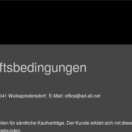
ftsbedingungen
41 Wulkaprodersdorf; E-Mail: office@ad-all.net
en für sämtliche Kaufverträge. Der Kunde erklärt sich mit dies
 gebunden.