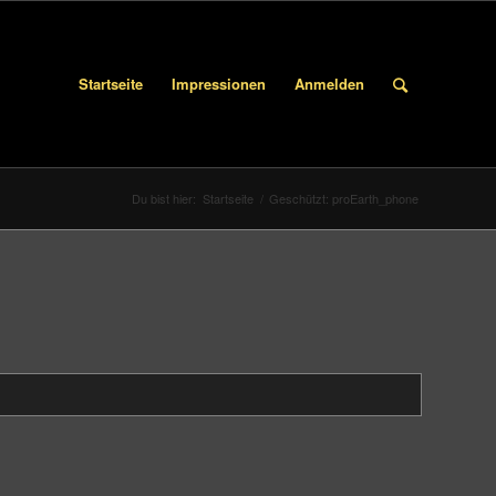
Startseite
Impressionen
Anmelden
Du bist hier:
Startseite
/
Geschützt: proEarth_phone